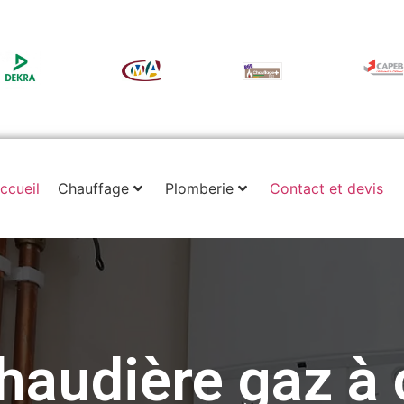
ccueil
Chauffage
Plomberie
Contact et devis
 chaudière gaz à