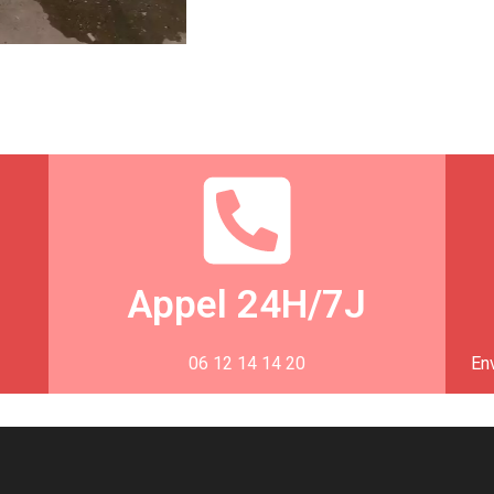
Appel 24H/7J
06 12 14 14 20
En